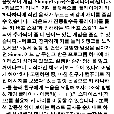
플랫포머 게임, StompyTyper(스톰피타이퍼)입니다.
- 키보드가 하나의 거대 플랫폼으로, 플레이어가 키
하나하나에 직접 올라가 누르는 쾌감과 재미를 즐길
수 있습니다. - 라운드가 진행될수록 플레이어를 돕
는 ‘키 버프 스킬’과 방해하는 ‘디버프 스킬’이 누적
되어 추가되어 좀 더 난이도 있는 게임을 즐길 수 있
습니다. - 빠르고, 정확하게 키를 눌러 S 랭크를 노려
보세요! <상세 설정 및 컨셉> 평범한 일상을 살아가
던 Simon. 어느 날 무심코 받은 프로그램 하나에 바
이러스가 심어져 있었고, 실행한 순간 정신을 잃고
깨어나보니 ... 작아진 채로 키보드 위에 있다?! 어떻
게 해야 하나 고민하던 중, 마침 친구가 컴퓨터로 직
접 메시지를 보냈다! 있는 힘껏 온몸으로 키 하나하
나를 눌러 친구에게 도움을 요청해보자! <조작 방법
& 게임 플레이> - 이동키(→←↑↓)와 스페이스바(점
프)를 활용해 키 사이를 이동할 수 있습니다. - 초록
색 말풍선 안에 보이는 텍스트 글자를 순서대로 하
나씩 입력해야 합니다. 입력하고자 하는 글자 버튼