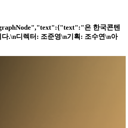
Node","text":{"text":"
은 한국콘텐
\n디렉터: 조준영\n기획: 조수연\n아