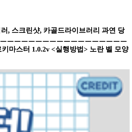
인렌더러, 스크린샷, 카골드라이브러리 과연 당
 ㅡㅡㅡㅡㅡㅡㅡㅡㅡㅡㅡㅡㅡㅡㅡㅡㅡㅡㅡㅡ
 1.0.2v <실행방법> 노란 벨 모양