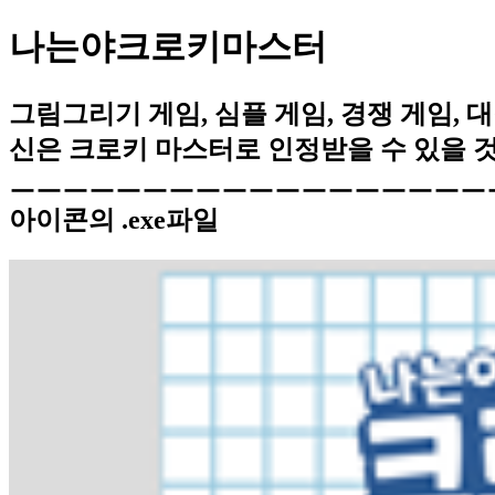
나는야크로키마스터
그림그리기 게임, 심플 게임, 경쟁 게임, 대
신은 크로키 마스터로 인정받을 수 있을 
ㅡㅡㅡㅡㅡㅡㅡㅡㅡㅡㅡㅡㅡㅡㅡㅡㅡㅡㅡㅡㅡ
아이콘의 .exe파일