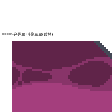
====>유튜브 아웃트로(탑뷰)